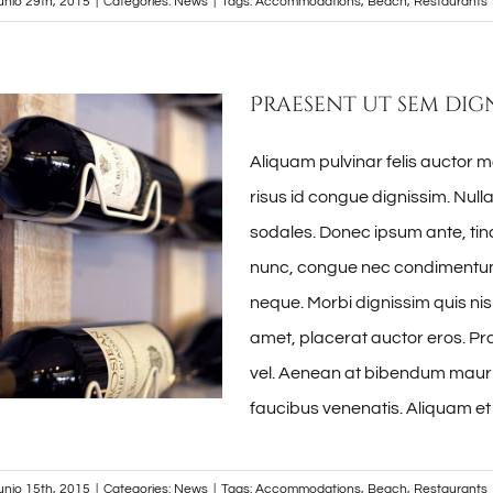
junio 29th, 2015
|
Categories:
News
|
Tags:
Accommodations
,
Beach
,
Restaurants
Praesent ut sem dig
Aliquam pulvinar felis auctor m
risus id congue dignissim. Nul
sodales. Donec ipsum ante, tinc
nunc, congue nec condimentum 
neque. Morbi dignissim quis nisl
amet, placerat auctor eros. Pra
vel. Aenean at bibendum mauri
faucibus venenatis. Aliquam et
junio 15th, 2015
|
Categories:
News
|
Tags:
Accommodations
,
Beach
,
Restaurants