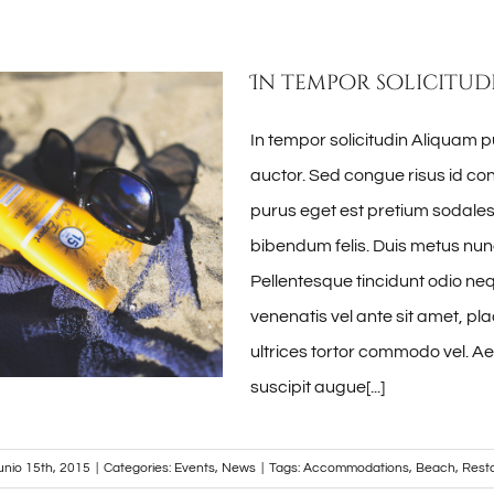
In tempor solicitud
In tempor solicitudin Aliquam p
auctor. Sed congue risus id c
purus eget est pretium sodales.
bibendum felis. Duis metus nu
Pellentesque tincidunt odio nequ
venenatis vel ante sit amet, pla
ultrices tortor commodo vel. 
suscipit augue[...]
junio 15th, 2015
|
Categories:
Events
,
News
|
Tags:
Accommodations
,
Beach
,
Rest