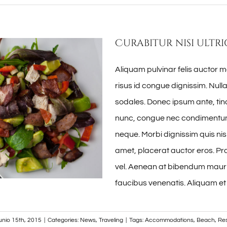
Curabitur nisi ultri
Aliquam pulvinar felis auctor m
risus id congue dignissim. Nul
sodales. Donec ipsum ante, tinc
nunc, congue nec condimentum 
neque. Morbi dignissim quis nisl
amet, placerat auctor eros. Pra
vel. Aenean at bibendum mauri
faucibus venenatis. Aliquam et
junio 15th, 2015
|
Categories:
News
,
Traveling
|
Tags:
Accommodations
,
Beach
,
Re