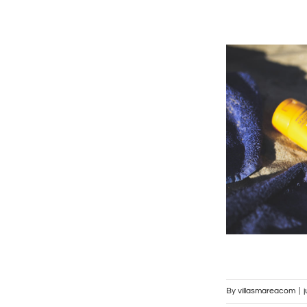
By
villasmareacom
|