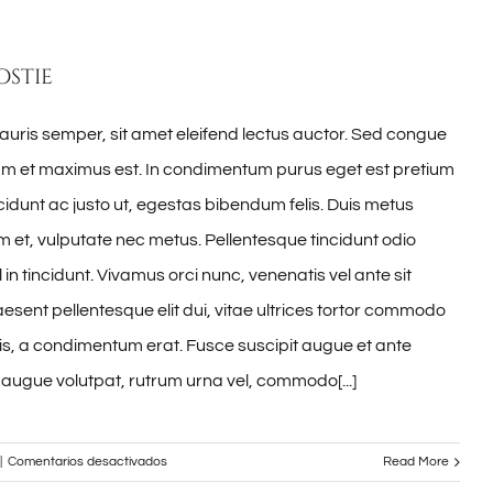
tempor
solicitudin
ostie
auris semper, sit amet eleifend lectus auctor. Sed congue
lam et maximus est. In condimentum purus eget est pretium
idunt ac justo ut, egestas bibendum felis. Duis metus
et, vulputate nec metus. Pellentesque tincidunt odio
 in tincidunt. Vivamus orci nunc, venenatis vel ante sit
esent pellentesque elit dui, vitae ultrices tortor commodo
s, a condimentum erat. Fusce suscipit augue et ante
 augue volutpat, rutrum urna vel, commodo[...]
en
|
Comentarios desactivados
Read More
Fusce