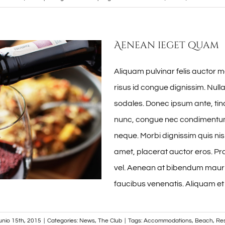
Aenean ieget quam
Aliquam pulvinar felis auctor m
risus id congue dignissim. Nul
sodales. Donec ipsum ante, tinc
nunc, congue nec condimentum 
neque. Morbi dignissim quis nisl
amet, placerat auctor eros. Pra
vel. Aenean at bibendum mauri
faucibus venenatis. Aliquam et
junio 15th, 2015
|
Categories:
News
,
The Club
|
Tags:
Accommodations
,
Beach
,
Re