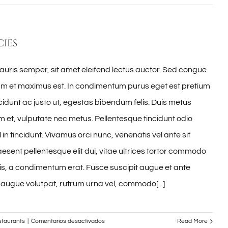
Aenean
ieget
quam
cies
auris semper, sit amet eleifend lectus auctor. Sed congue
lam et maximus est. In condimentum purus eget est pretium
idunt ac justo ut, egestas bibendum felis. Duis metus
et, vulputate nec metus. Pellentesque tincidunt odio
 in tincidunt. Vivamus orci nunc, venenatis vel ante sit
esent pellentesque elit dui, vitae ultrices tortor commodo
s, a condimentum erat. Fusce suscipit augue et ante
 augue volutpat, rutrum urna vel, commodo[...]
en
staurants
|
Comentarios desactivados
Read More