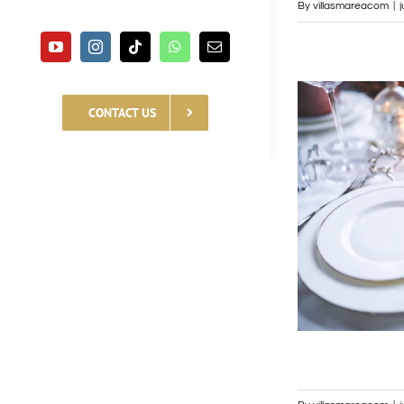
By
villasmareacom
|
CONTACT US