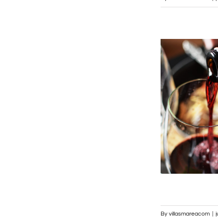
By
villasmareacom
|