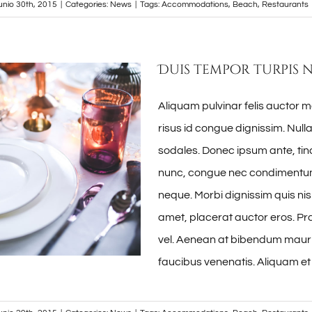
junio 30th, 2015
|
Categories:
News
|
Tags:
Accommodations
,
Beach
,
Restaurants
Duis tempor turpis 
Aliquam pulvinar felis auctor m
risus id congue dignissim. Nul
sodales. Donec ipsum ante, tinc
nunc, congue nec condimentum 
neque. Morbi dignissim quis nisl
amet, placerat auctor eros. Pra
vel. Aenean at bibendum mauri
faucibus venenatis. Aliquam et