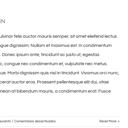
Nullam
suscipit
massi
in
ulvinar felis auctor mauris semper, sit amet eleifend lectus
ongue dignissim. Nullam et maximus est. In condimentum
 Donec ipsum ante, tincidunt ac justo ut, egestas
nc, congue nec condimentum et, vulputate nec metus.
e. Morbi dignissim quis nisl in tincidunt. Vivamus orci nunc,
cerat auctor eros. Praesent pellentesque elit dui, vitae
Aenean at bibendum mauris, a condimentum erat. Fusce
en
aurants
|
Comentarios desactivados
Read More
In