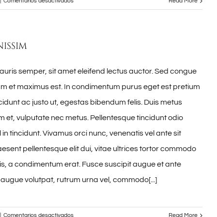
en
|
Comentarios desactivados
Read More
Duis
tempor
turpis
nissim
neque
auris semper, sit amet eleifend lectus auctor. Sed congue
lam et maximus est. In condimentum purus eget est pretium
idunt ac justo ut, egestas bibendum felis. Duis metus
et, vulputate nec metus. Pellentesque tincidunt odio
 in tincidunt. Vivamus orci nunc, venenatis vel ante sit
esent pellentesque elit dui, vitae ultrices tortor commodo
s, a condimentum erat. Fusce suscipit augue et ante
 augue volutpat, rutrum urna vel, commodo[...]
en
|
Comentarios desactivados
Read More