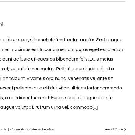
Curabitur
nisi
ultricies
si
auris semper, sit amet eleifend lectus auctor. Sed congue
lam et maximus est. In condimentum purus eget est pretium
idunt ac justo ut, egestas bibendum felis. Duis metus
et, vulputate nec metus. Pellentesque tincidunt odio
 in tincidunt. Vivamus orci nunc, venenatis vel ante sit
esent pellentesque elit dui, vitae ultrices tortor commodo
s, a condimentum erat. Fusce suscipit augue et ante
 augue volutpat, rutrum urna vel, commodo[...]
en
ants
|
Comentarios desactivados
Read More