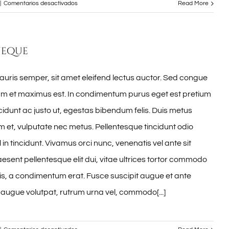
en
|
Comentarios desactivados
Read More
Suspendisse
Sed
Sagittis
neque
auris semper, sit amet eleifend lectus auctor. Sed congue
lam et maximus est. In condimentum purus eget est pretium
idunt ac justo ut, egestas bibendum felis. Duis metus
et, vulputate nec metus. Pellentesque tincidunt odio
 in tincidunt. Vivamus orci nunc, venenatis vel ante sit
esent pellentesque elit dui, vitae ultrices tortor commodo
s, a condimentum erat. Fusce suscipit augue et ante
 augue volutpat, rutrum urna vel, commodo[...]