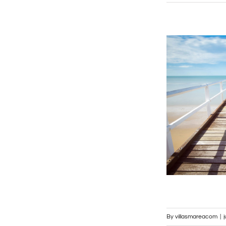
By
villasmareacom
|