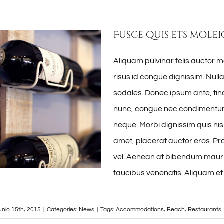
Fusce quis ets molei
Aliquam pulvinar felis auctor m
risus id congue dignissim. Nul
sodales. Donec ipsum ante, tinc
nunc, congue nec condimentum 
neque. Morbi dignissim quis nisl
amet, placerat auctor eros. Pra
vel. Aenean at bibendum mauri
faucibus venenatis. Aliquam et
junio 15th, 2015
|
Categories:
News
|
Tags:
Accommodations
,
Beach
,
Restaurants