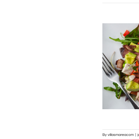
By
villasmareacom
|