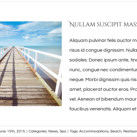
Nullam suscipit mas
Aliquam pulvinar felis auctor m
risus id congue dignissim. Nul
sodales. Donec ipsum ante, tinc
nunc, congue nec condimentum 
neque. Morbi dignissim quis nisl
amet, placerat auctor eros. Pra
vel. Aenean at bibendum mauri
faucibus venenatis. Aliquam et
junio 15th, 2015
|
Categories:
News
,
Spa
|
Tags:
Accommodations
,
Beach
,
Restaur