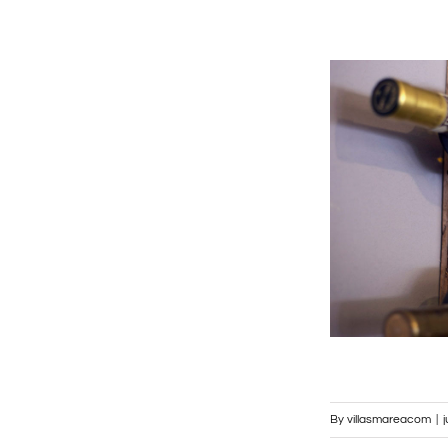
By
villasmareacom
|