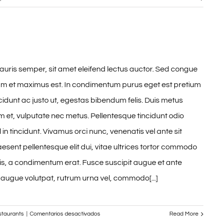
Praesent
ut
sem
dignissim
auris semper, sit amet eleifend lectus auctor. Sed congue
lam et maximus est. In condimentum purus eget est pretium
idunt ac justo ut, egestas bibendum felis. Duis metus
et, vulputate nec metus. Pellentesque tincidunt odio
 in tincidunt. Vivamus orci nunc, venenatis vel ante sit
esent pellentesque elit dui, vitae ultrices tortor commodo
s, a condimentum erat. Fusce suscipit augue et ante
 augue volutpat, rutrum urna vel, commodo[...]
en
staurants
|
Comentarios desactivados
Read More