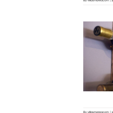
By
villasmareacom
|
By
villasmareacom
|